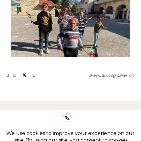
awni.al-negdawi
By
Imprint
Privacy policy