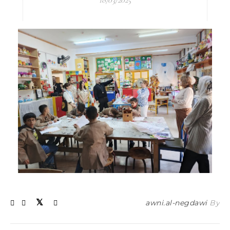
18/03/2025
awni.al-negdawi
By