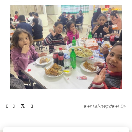
awni.al-negdawi
By