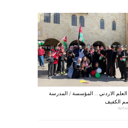
العلم الاردني … المؤسسة / المدرسة
م الكفيف
16/04