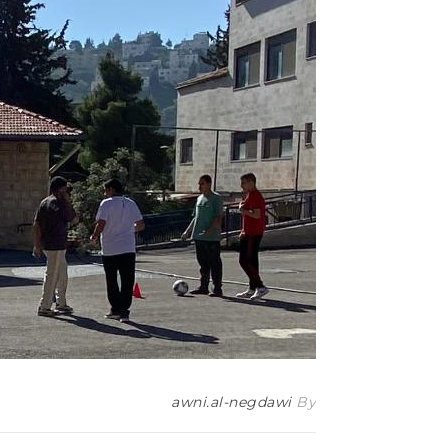
awni.al-negdawi
By