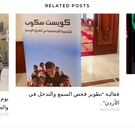
RELATED POSTS
فعالية “تطوير فحص السمع والتدخل في
يوم 
الأردن”…
والص
16/04/2025
/2025