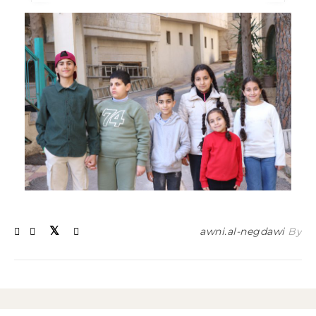
awni.al-negdawi
By