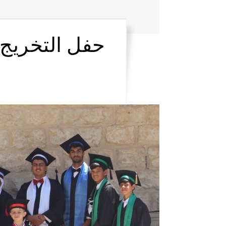
حفل التخريج الح