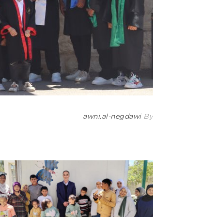
awni.al-negdawi
By