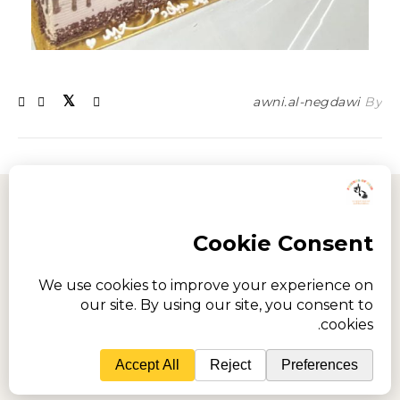
awni.al-negdawi
By
Imprint
Privacy policy
2026 © FoHLID