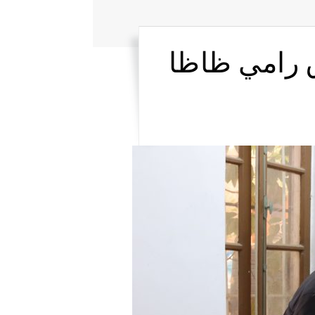
ق رامي ظاظا