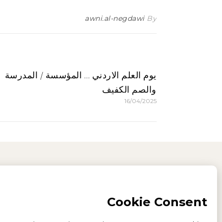
awni.al-negdawi
By
يوم العلم الاردني … المؤسسة / المدرسة
والصم الكفيف
16/04/2025