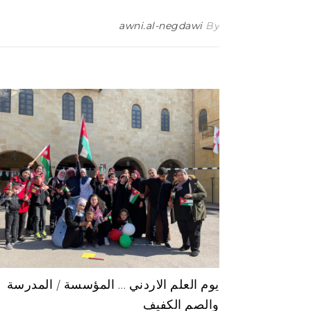
awni.al-negdawi
By
يوم العلم الاردني … المؤسسة / المدرسة
والصم الكفيف