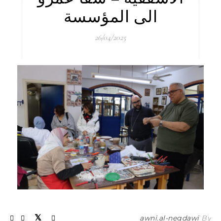
الى المؤسسة
26/04/2025
awni.al-negdawi
By