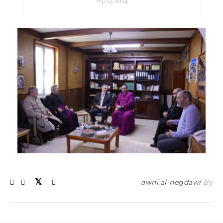
05/12/2024
awni.al-negdawi
By