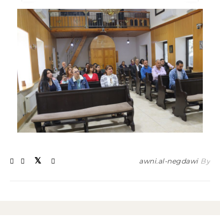
awni.al-negdawi
By