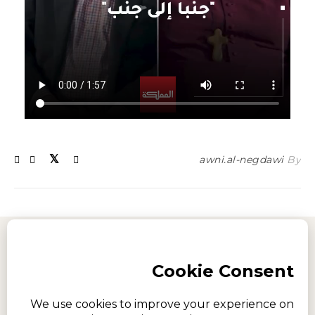
awni.al-negdawi
By
Imprint
Privacy policy