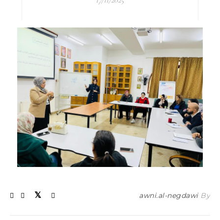
17/11/2025
awni.al-negdawi
By