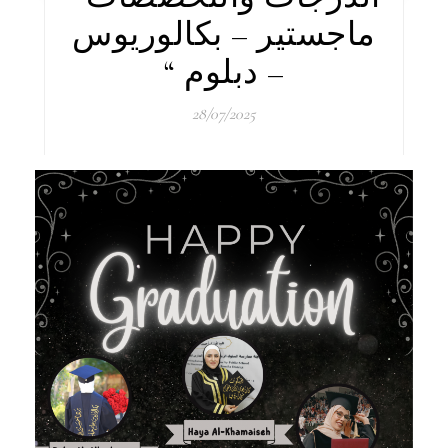
ماجستير – بكالوريوس
– دبلوم “
28/07/2025