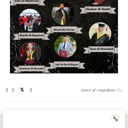
awni.al-negdawi
By