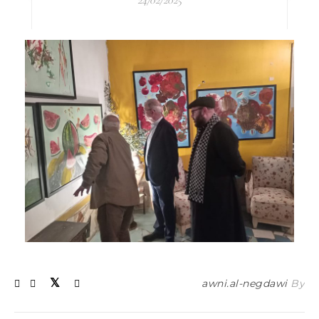
24/02/2025
awni.al-negdawi
By