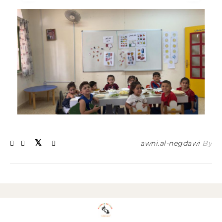
awni.al-negdawi
By