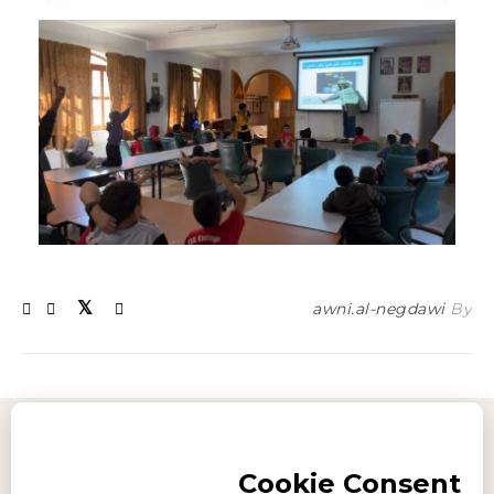
awni.al-negdawi
By
Imprint