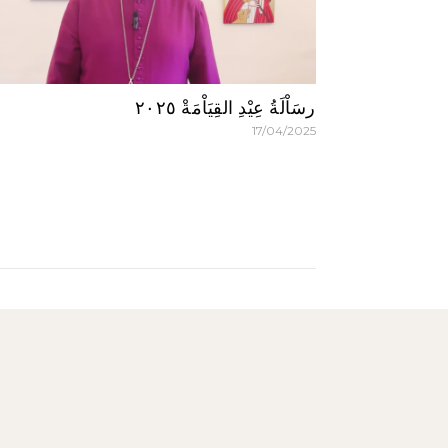
رسَاْلَةُ عِيْدِ القِيَاْمَةْ ٢٠٢٥
17/04/2025