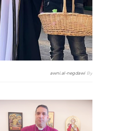
awni.al-negdawi
By