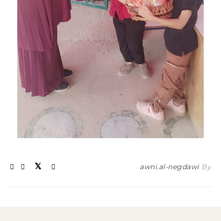
awni.al-negdawi
By