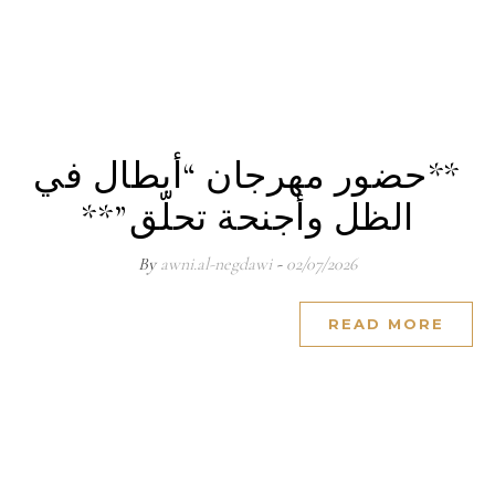
**حضور مهرجان “أبطال في
الظل وأجنحة تحلّق”**
awni.al-negdawi
- By
02/07/2026
READ MORE