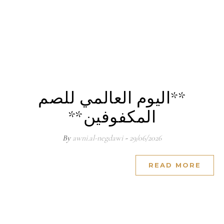
**اليوم العالمي للصم
المكفوفين**
awni.al-negdawi
- By
29/06/2026
READ MORE