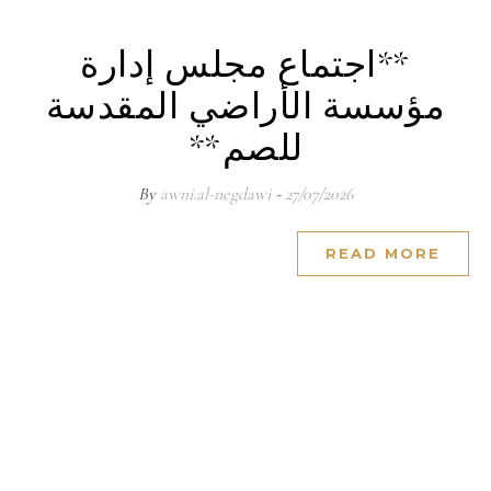
**اجتماع مجلس إدارة
مؤسسة الأراضي المقدسة
للصم**
awni.al-negdawi
- By
27/07/2026
READ MORE