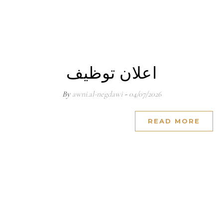
اعلان توظيف
awni.al-negdawi
- By
04/07/2026
READ MORE