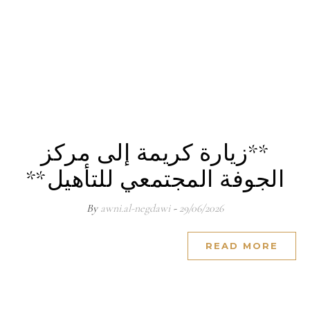
**زيارة كريمة إلى مركز
الجوفة المجتمعي للتأهيل**
awni.al-negdawi
- By
29/06/2026
READ MORE