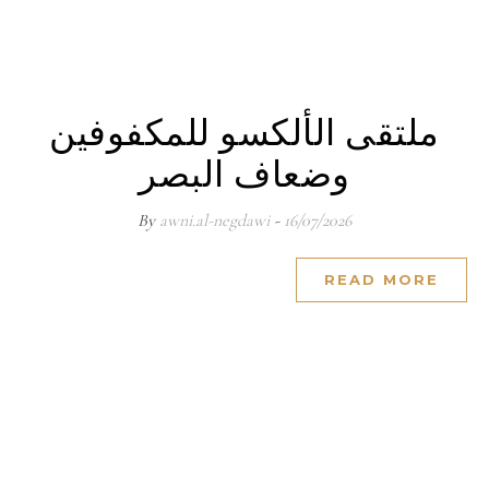
ملتقى الألكسو للمكفوفين
وضعاف البصر
awni.al-negdawi
- By
16/07/2026
READ MORE