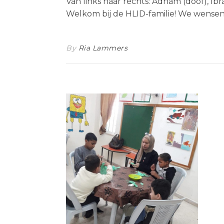
Van links naar rechts: Adham (doof), I
Welkom bij de HLID-familie! We wensen
By
Ria Lammers