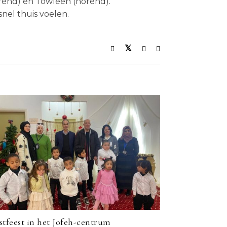
orend) en Towleen (horend).
nel thuis voelen.
stfeest in het Jofeh-centrum