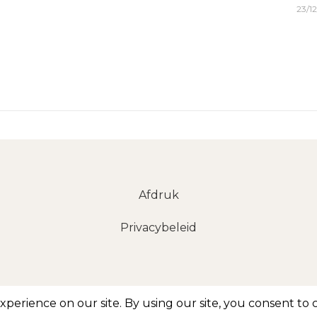
23/1
Afdruk
Privacybeleid
2026 © FoHLID