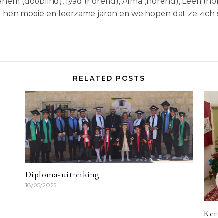
brahem (dooblind), Iyad (horend), Alma (horend), Leen (h
 hen mooie en leerzame jaren en we hopen dat ze zich s
RELATED POSTS
Diploma-uitreiking
18/05/2025
Ker