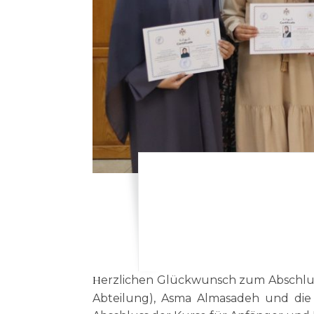
Herzlichen Glückwunsch zum Abschluss des Gebärdensprachkurses! Father Jamil Khader, Caroline Farjian (Leitung der Taubblinden-
Abteilung), Asma Almasadeh und die 